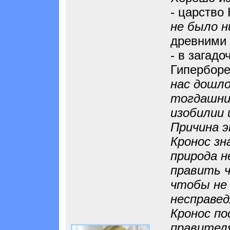
- царство 
не было н
древними 
- в загад
Гиперборе
нас дошло
тогдашних
изобилии 
Причина э
Кронос зн
природа н
править ч
чтобы не 
несправед
Кронос по
правителя