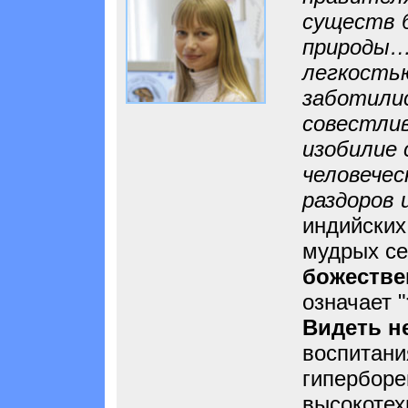
существ 
природы….
легкостью
заботилис
совестли
изобилие 
человечес
раздоров 
индийских
мудрых се
божеств
означает "
Видеть н
воспитани
гиперборе
высокотех