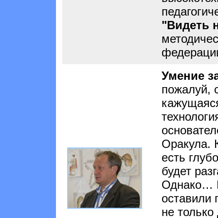
педагогич
"Видеть 
методичес
федерации
Умение з
пожалуй, 
кажущаяс
технологи
основател
Оракула. 
есть глуб
будет раз
Однако… П
оставили 
не только