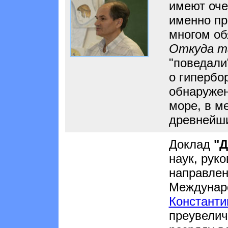
имеют оче
именно пр
многом об
Откуда т
"поведал
о гипербо
обнаружен
море, в м
древнейши
Доклад
"Д
наук, рук
направлен
Междунар
Константи
преувелич