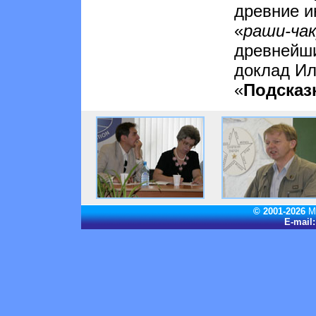
древние и
«
раши-чак
древнейши
доклад Ил
«
Подсказ
© 2001-2026
М
E-mail