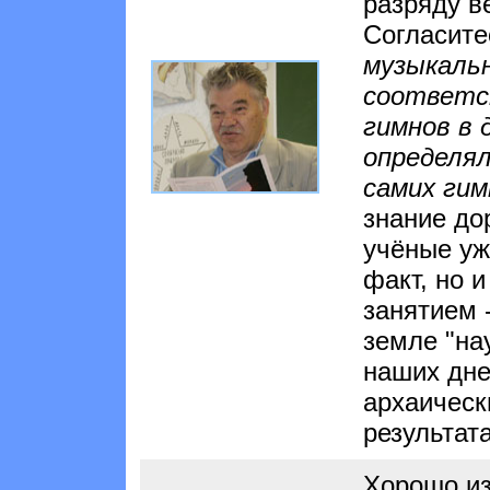
разряду в
Согласите
музыкальн
соответст
гимнов в 
определя
самих гим
знание дор
учёные уж
факт, но 
занятием 
земле "на
наших дне
архаическ
результат
Хорошо из