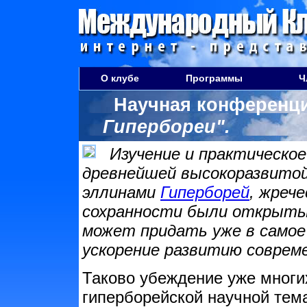
О клубе
Программы
Ч
Научная конференци
Гипербореи".
Изучение и практическое
древнейшей высокоразвитой
эллинами
Гиперборей
, жреч
сохранности были открыты 
может придать уже в самое
ускорение развитию соврем
Таково убеждение уже многи
гиперборейской научной тема