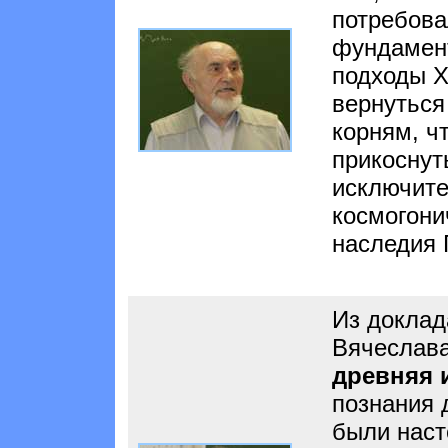
потребова
фундамент
подходы X
вернуться
корням, ч
прикоснут
исключите
космогони
наследия 
Из докла
Вячеслава
древняя и
познания 
были наст