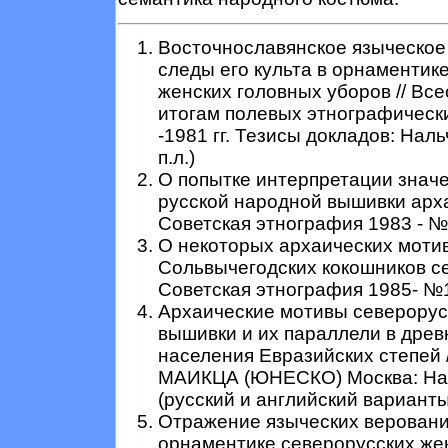
Восточнославянское языческое
следы его культа в орнаментик
женских головных уборов // Вс
итогам полевых этнографическ
-1981 гг. Тезисы докладов: Нальч
п.л.)
О попытке интерпретации знач
русской народной вышивки архаи
Советская этнография 1983 - № 1,
О некоторых архаических моти
Сольвычегодских кокошников се
Советская этнография 1985- №1 с
Архаические мотивы северорус
вышивки и их параллели в дре
населения Евразийских степей
МАИКЦА (ЮНЕСКО) Москва: Наук
(русский и английский варианты) 
Отражение языческих верований
орнаментике северорусских же