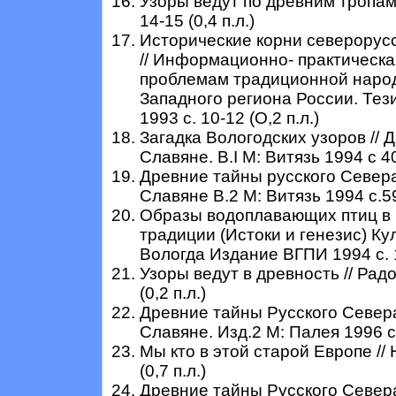
Узоры ведут по древним тропам 
14-15 (0,4 п.л.)
Исторические корни северорус
// Информационно- практическ
проблемам традиционной народ
Западного региона России. Тез
1993 с. 10-12 (О,2 п.л.)
Загадка Вологодских узоров // 
Славяне. B.I M: Витязь 1994 с 40-
Древние тайны русского Севера
Славяне В.2 М: Витязь 1994 с.59-
Образы водоплавающих птиц в 
традиции (Истоки и генезис) Ку
Вологда Издание ВГПИ 1994 с. 1
Узоры ведут в древность // Рад
(0,2 п.л.)
Древние тайны Русского Севера 
Славяне. Изд.2 М: Палея 1996 с.
Мы кто в этой старой Европе //
(0,7 п.л.)
Древние тайны Русского Севера 