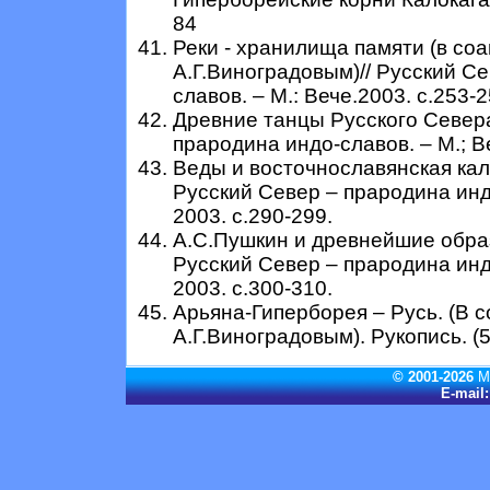
84
Реки - хранилища памяти (в соав
А.Г.Виноградовым)// Русский С
славов. – М.: Вече.2003. с.253-2
Древние танцы Русского Севера
прародина индо-славов. – М.; Ве
Веды и восточнославянская кал
Русский Север – прародина индо
2003. с.290-299.
А.С.Пушкин и древнейшие образ
Русский Север – прародина индо
2003. с.300-310.
Арьяна-Гиперборея – Русь. (В со
А.Г.Виноградовым). Рукопись. (50
© 2001-2026
М
E-mail