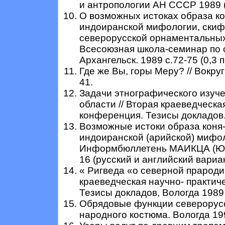
и антропологии АН СССР 1989 (1
О возможных истоках образа ко
индоиранской мифологии, скиф
северорусской орнаментальных 
Всесоюзная школа-семинар по 
Архангельск. 1989 с.72-75 (0,3 п.
Где же Вы, горы Меру? // Вокруг
41.
Задачи этнографического изуч
области // Вторая краеведческа
конференция. Тезисы докладов. В
Возможные истоки образа коня-г
индоиранской (арийской) мифол
Информбюллетень МАИКЦА (Юнес
16 (русский и английский вариант
« Ригведа «о северной прародин
краеведческая научно- практич
Тезисы докладов, Вологда 1989 (
Обрядовые функции северорусс
народного костюма. Вологда 1991