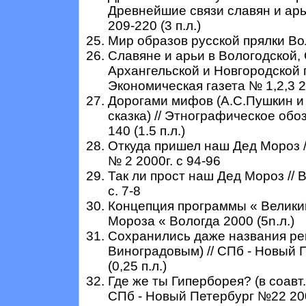
Древнейшие связи славян и арь
209-220 (3 п.л.)
Мир образов русской прялки Вол
Славяне и арьи в Вологодской,
Архангельской и Новгородской 
Экономическая газета № 1,2,3 200
Дорогами мифов (А.С.Пушкин и
сказка) // Этнографическое обо
140 (1.5 п.л.)
Откуда пришел наш Дед Мороз /
№ 2 2000г. с 94-96
Так ли прост наш Дед Мороз // В
с. 7-8
Концепция программы « Великий
Мороза « Вологда 2000 (5n.л.)
Сохранились даже названия рек (
Виноградовым) // СПб - Новый 
(0,25 п.л.)
Где же ты Гиперборея? (в соавт.
СПб - Новый Петербург №22 2001г