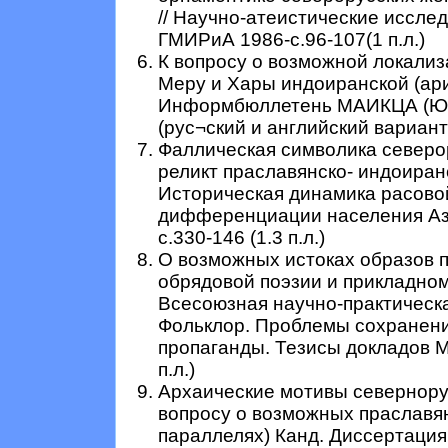
// Научно-атеистические исслед
ГМИРиА 1986-с.96-107(1 п.л.)
К вопросу о возможной локали
Меру и Хары индоиранской (ари
Информбюллетень МАИКЦА (Юне
(рус¬ский и английский варианты)
Фаллическая символика северор
реликт праславянско- индоиранс
Историческая динамика расово
дифференциации населения Ази
с.330-146 (1.3 п.л.)
О возможных истоках образов п
обрядовой поэзии и прикладном 
Всесоюзная научно-практическ
Фольклор. Проблемы сохранени
пропаганды. Тезисы докладов М.
п.л.)
Архаические мотивы севернору
вопросу о возможных праславя
параллелях) Канд. Диссертация