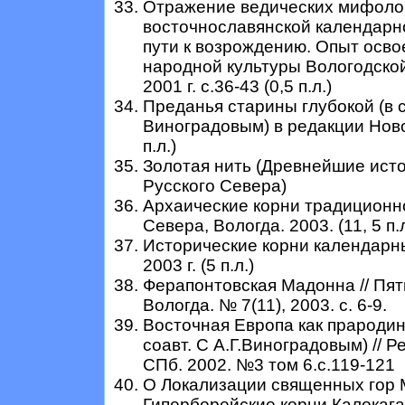
Отражение ведических мифоло
восточнославянской календарно
пути к возрождению. Опыт осво
народной культуры Вологодской
2001 г. с.36-43 (0,5 п.л.)
Преданья старины глубокой (в со
Виноградовым) в редакции Ново
п.л.)
Золотая нить (Древнейшие ист
Русского Севера)
Архаические корни традиционн
Севера, Вологда. 2003. (11, 5 п.л
Исторические корни календарны
2003 г. (5 п.л.)
Ферапонтовская Мадонна // Пят
Вологда. № 7(11), 2003. с. 6-9.
Восточная Европа как прародин
соавт. С А.Г.Виноградовым) // Р
СПб. 2002. №3 том 6.с.119-121
О Локализации священных гор М
Гиперборейские корни Калокагат