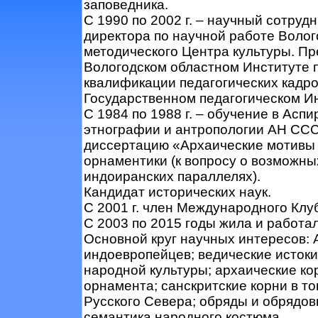
заповедника.
С 1990 по 2002 г. – научный сотруд
директора по научной работе Волог
методического Центра культуры. Пр
Вологодском областном Институте
квалификации педагогических кадро
Государственном педагогическом Ин
С 1984 по 1988 г. – обучение в Асп
этнографии и антропологии АН ССС
диссертацию «Архаические мотивы
орнаментики (к вопросу о возможны
индоиранских параллелях).
Кандидат исторических наук.
С 2001 г. член Международного Клу
С 2003 по 2015 годы жила и работал
Основной круг научных интересов: 
индоевропейцев; ведические истоки
народной культуры; архаические ко
орнамента; санскритские корни в т
Русского Севера; обряды и обрядо
семантика народного костюма.